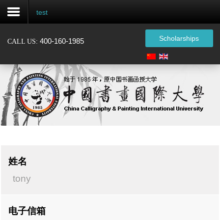
test
Scholarships
400-160-1985
CALL US:
注
册
Home
About
Admissions
姓名
Certification
tony
Events
Alumni
电子信箱