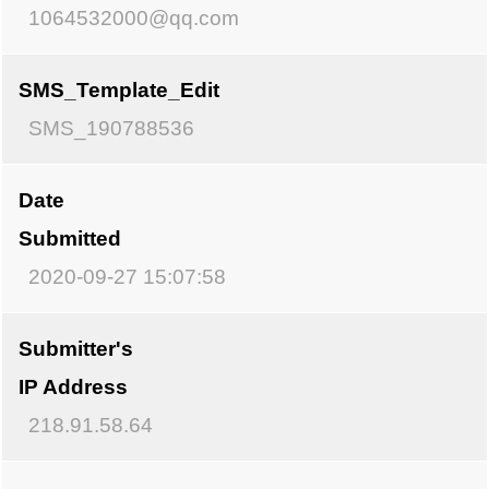
1064532000@qq.com
Support
Account
SMS_Template_Edit
学
SMS_190788536
校
官
网
Date
Submitted
2020-09-27 15:07:58
Submitter's
IP Address
218.91.58.64