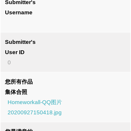
Submitter's
Username
Submitter's
User ID
0
您所有作品
集体合照
Homeworkall-QQ图片
20200927150418.jpg