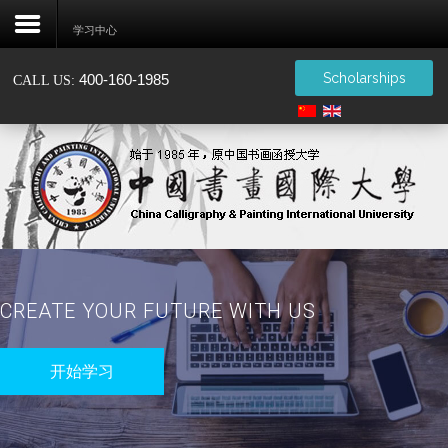
学习中心
Scholarships
400-160-1985
CALL US:
艺术无界
注
册
Home
About
Admissions
CREATE YOUR FUTURE WITH US
Certification
开始学习
Events
Alumni