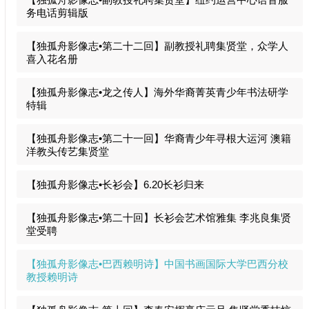
【独孤舟影像志•副教授礼聘集贤堂】纽约运营中心语音服
务电话剪辑版
【独孤舟影像志•第二十二回】副教授礼聘集贤堂，众学人
喜入花名册
【独孤舟影像志•龙之传人】海外华裔菁英青少年书法研学
特辑
【独孤舟影像志•第二十一回】华裔青少年寻根大运河 澳籍
洋教头传艺集贤堂
【独孤舟影像志•长衫会】6.20长衫归来
【独孤舟影像志•第二十回】长衫会艺术馆雅集 李兆良集贤
堂受聘
【独孤舟影像志•巴西赖明诗】中国书画国际大学巴西分校
教授赖明诗