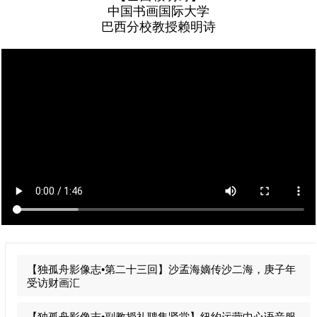
中国书画国际大学
Support
巴西分校教授赖明诗
Account
学
校
官
网
【独孤舟影像志•第二十三回】沙孟海嫡传沙二海，庚子年
受访财画汇