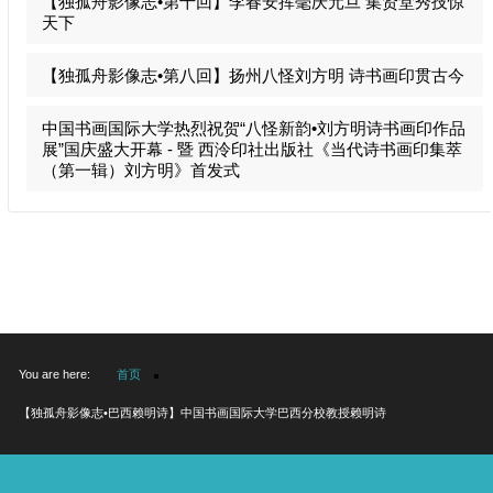
【独孤舟影像志•第十回】李春安挥毫庆元旦 集贤堂秀技惊
天下
【独孤舟影像志•第八回】扬州八怪刘方明 诗书画印贯古今
中国书画国际大学热烈祝贺“八怪新韵•刘方明诗书画印作品
展”国庆盛大开幕 - 暨 西泠印社出版社《当代诗书画印集萃
（第一辑）刘方明》首发式
You are here:
首页
【独孤舟影像志•巴西赖明诗】中国书画国际大学巴西分校教授赖明诗