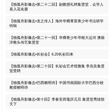
【独孤舟影像志•第二十二回】副教授礼聘集贤堂，众学人
喜入花名册
【独孤舟影像志•龙之传人】海外华裔菁英青少年书法研学
特辑
【独孤舟影像志•第二十一回】华裔青少年寻根大运河 澳籍
洋教头传艺集贤堂
【独孤舟影像志•长衫会】6.20长衫归来
【独孤舟影像志•第二十回】长衫会艺术馆雅集 李兆良集贤
堂受聘
【独孤舟影像志•巴西赖明诗】中国书画国际大学巴西分校
教授赖明诗
【独孤舟影像志•第十回】李春安挥毫庆元旦 集贤堂秀技惊
天下