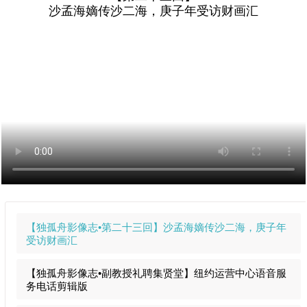
沙孟海嫡传沙二海，庚子年受访财画汇
Support
Account
学
校
官
网
【独孤舟影像志•第二十三回】沙孟海嫡传沙二海，庚子年
受访财画汇
【独孤舟影像志•副教授礼聘集贤堂】纽约运营中心语音服
务电话剪辑版