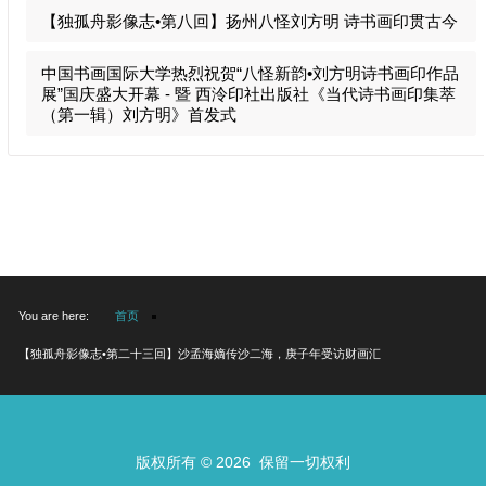
【独孤舟影像志•第八回】扬州八怪刘方明 诗书画印贯古今
中国书画国际大学热烈祝贺“八怪新韵•刘方明诗书画印作品
展”国庆盛大开幕 - 暨 西泠印社出版社《当代诗书画印集萃
（第一辑）刘方明》首发式
You are here:
首页
【独孤舟影像志•第二十三回】沙孟海嫡传沙二海，庚子年受访财画汇
版权所有 © 2026 保留一切权利