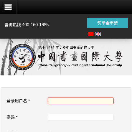
奖学金申请
400-160-1985
咨询热线
注
册
首
页
概
况
招
登录用户名
*
生
认
密码
*
证