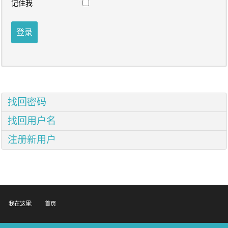
记住我
活
动
登录
校
友
咨
询
账
找回密码
户
找回用户名
学
注册新用户
校
官
网
我在这里:
首页