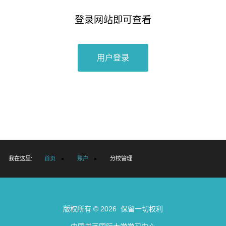
活
动
登录网站即可查看
校
友
用户登录
咨
询
账
户
学
校
官
网
我在这里:
首页
账户
分校管理
版权所有 © 2026 保留一切权利