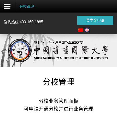
分校管理
奖学金申请
400-160-1985
咨询热线
注
册
首
页
概
况
分校管理
招
生
分校业务管理面板
认
证
可申请开通分校并进行业务管理