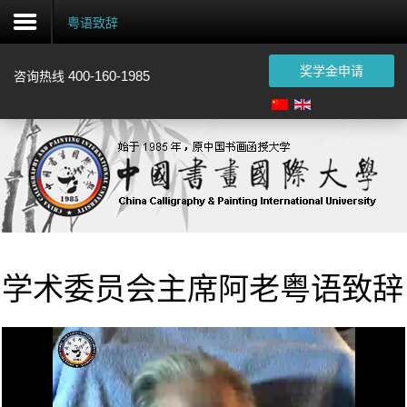
粤语致辞
奖学金申请
400-160-1985
咨询热线
注
册
首
页
概
况
学术委员会主席阿老粤语致辞
招
生
认
证