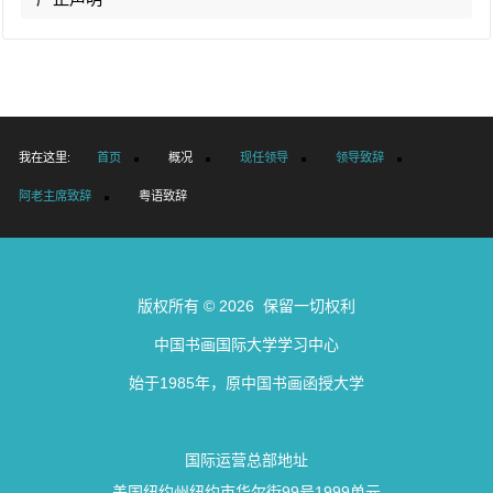
我在这里:
首页
概况
现任领导
领导致辞
阿老主席致辞
粤语致辞
版权所有 © 2026 保留一切权利
中国书画国际大学学习中心
始于1985年，原中国书画函授大学
国际运营总部地址
美国纽约州纽约市华尔街99号1999单元