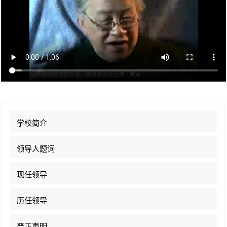
活
动
校
友
咨
询
账
户
学校简介
学
校
领导人题词
官
网
现任领导
历任领导
严正声明